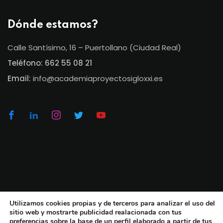
Dónde estamos?
Calle Santísimo, 16 – Puertollano (Ciudad Real)
Teléfono:
662 55 08 21
Email:
info@academiaproyectosigloxxi.es
Utilizamos cookies propias y de terceros para analizar el uso del
© Academia Proyecto Siglo XXI 2026. Todos los
sitio web y mostrarte publicidad realacionada con tus
derechos reservados. | Realizado con
por
Manu
preferencias sobre la base de un perfil elaborado a partir de tus