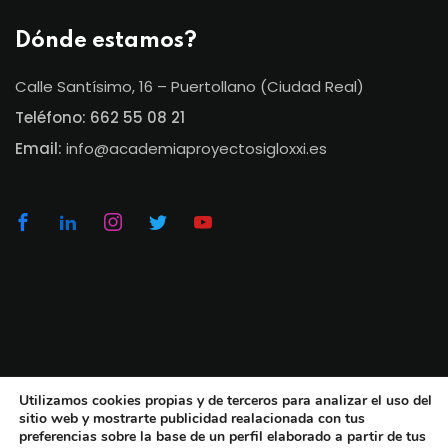
Dónde estamos?
Calle Santísimo, 16 – Puertollano (Ciudad Real)
Teléfono:
662 55 08 21
Email:
info@academiaproyectosigloxxi.es
Utilizamos cookies propias y de terceros para analizar el uso del
© Academia Proyecto Siglo XXI 2026. Todos los
sitio web y mostrarte publicidad realacionada con tus
derechos reservados. | Realizado con
por
Manu
preferencias sobre la base de un perfil elaborado a partir de tus