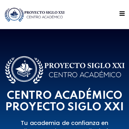
Sign in
Sign up
Sign in
mos?
Don’t have an account?
Sign up
CENTRO ACADÉMICO
Lost your password?
Remember me
PROYECTO SIGLO XXI
Tu academia de confianza en